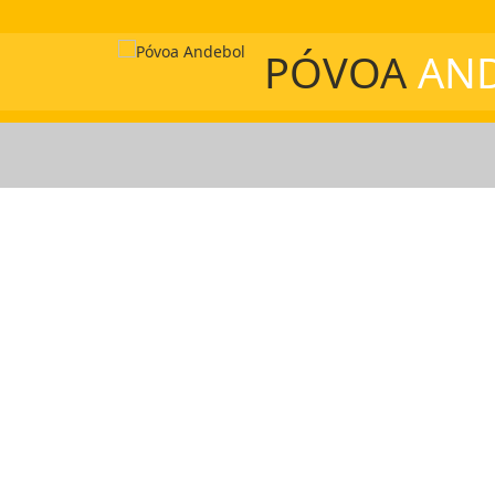
PÓVOA
AN