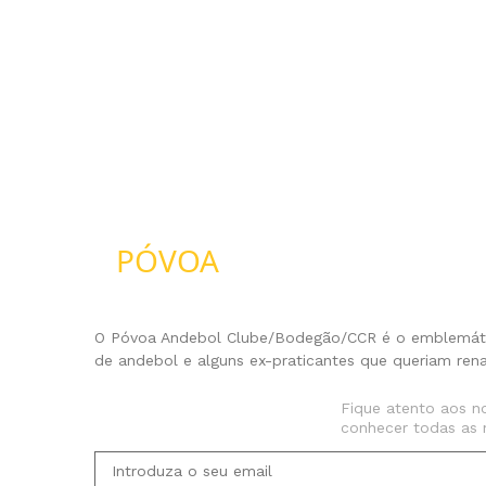
PÓVOA
ANDEBOL
O Póvoa Andebol Clube/Bodegão/CCR é o emblemátic
de andebol e alguns ex-praticantes que queriam ren
NEWSLETTER
Fique atento aos n
conhecer todas as 