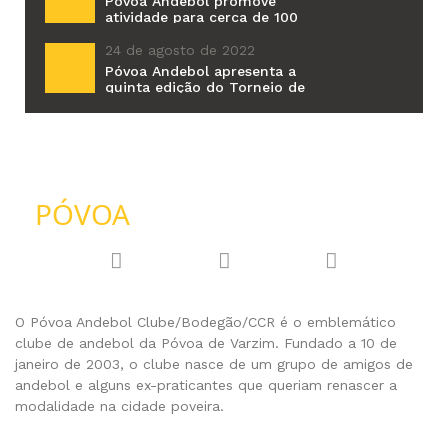
Póvoa Andebol promove
atividade para cerca de 100
alunos do Colégio de Amorim
24 de agosto de 2022
Póvoa Andebol apresenta a
quinta edição do Torneio de
Verão Luís Gonçalves
PÓVOA
ANDEBOL
O Póvoa Andebol Clube/Bodegão/CCR é o emblemático
clube de andebol da Póvoa de Varzim. Fundado a 10 de
janeiro de 2003, o clube nasce de um grupo de amigos de
andebol e alguns ex-praticantes que queriam renascer a
modalidade na cidade poveira.