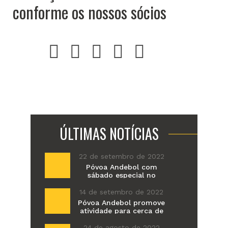
conforme os nossos sócios
Anterior
Proximo
ÚLTIMAS NOTÍCIAS
22 de setembro de 2022
Póvoa Andebol com
sábado especial no
primeiro jogo em casa da
época
14 de setembro de 2022
Póvoa Andebol promove
atividade para cerca de
100 alunos do Colégio de
Amorim
24 de agosto de 2022