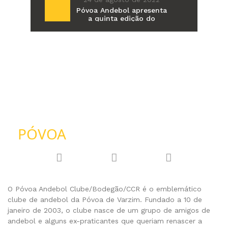
Póvoa Andebol apresenta
a quinta edição do
Torneio de Verão Luís
Gonçalves
PÓVOA
ANDEBOL
O Póvoa Andebol Clube/Bodegão/CCR é o emblemático
clube de andebol da Póvoa de Varzim. Fundado a 10 de
janeiro de 2003, o clube nasce de um grupo de amigos de
andebol e alguns ex-praticantes que queriam renascer a