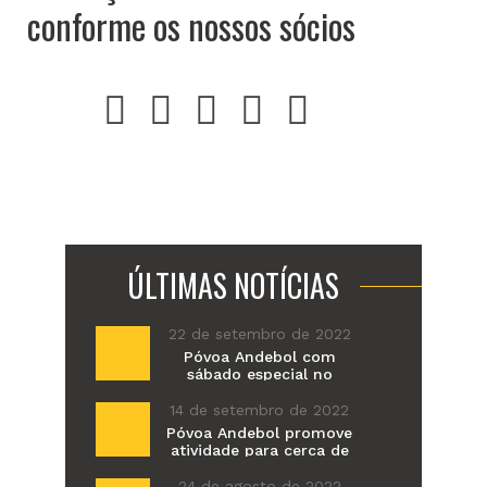
conforme os nossos sócios
Anterior
Proximo
ÚLTIMAS NOTÍCIAS
22 de setembro de 2022
Póvoa Andebol com
sábado especial no
primeiro jogo em casa da
época
14 de setembro de 2022
Póvoa Andebol promove
atividade para cerca de
100 alunos do Colégio de
Amorim
24 de agosto de 2022