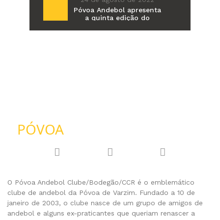
Póvoa Andebol apresenta
a quinta edição do
Torneio de Verão Luís
Gonçalves
PÓVOA
ANDEBOL
O Póvoa Andebol Clube/Bodegão/CCR é o emblemático
clube de andebol da Póvoa de Varzim. Fundado a 10 de
janeiro de 2003, o clube nasce de um grupo de amigos de
andebol e alguns ex-praticantes que queriam renascer a